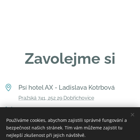
Zavolejme si
Psí hotel AX - Ladislava Kotrbová
Pražská 741, 252 29 Dobřichovice
+420 603 764 426
Používáme cookies, abychom zajistili správné fungování a
info@psihotelax.cz
bezpečnost našich stránek. Tím vám můžeme zajistit tu
nejlepší zkušenost při jejich návštěvě.