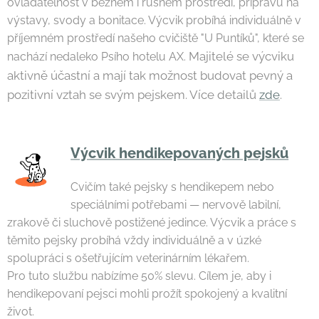
ovladatelnost v běžném i rušném prostředí, přípravu na
výstavy, svody a bonitace. Výcvik probíhá individuálně v
příjemném prostředí našeho cvičiště "U Puntíků", které se
Majitelé se výcviku
nachází nedaleko Psího hotelu AX.
aktivně účastní a mají tak možnost budovat pevný a
pozitivní vztah se svým pejskem. Více detailů
zde
.
Výcvik hendikepovaných pejsků
Cvičím také pejsky s hendikepem nebo
speciálními potřebami — nervově labilní,
zrakově či sluchově postižené jedince. Výcvik a práce s
těmito pejsky probíhá vždy individuálně a v úzké
spolupráci s ošetřujícím veterinárním lékařem.
Pro tuto službu nabízíme 50% slevu. Cílem je, aby i
hendikepovaní pejsci mohli prožít spokojený a kvalitní
život.