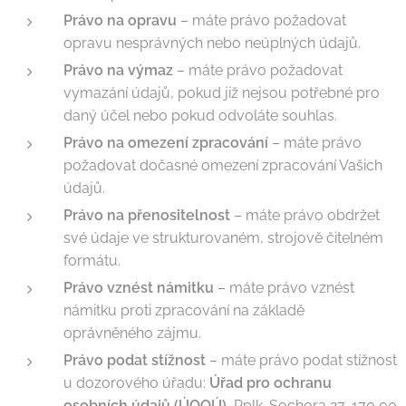
Právo na opravu
– máte právo požadovat
opravu nesprávných nebo neúplných údajů.
Právo na výmaz
– máte právo požadovat
vymazání údajů, pokud již nejsou potřebné pro
daný účel nebo pokud odvoláte souhlas.
Právo na omezení zpracování
– máte právo
požadovat dočasné omezení zpracování Vašich
údajů.
Právo na přenositelnost
– máte právo obdržet
své údaje ve strukturovaném, strojově čitelném
formátu.
Právo vznést námitku
– máte právo vznést
námitku proti zpracování na základě
oprávněného zájmu.
Právo podat stížnost
– máte právo podat stížnost
u dozorového úřadu:
Úřad pro ochranu
osobních údajů (ÚOOÚ)
, Pplk. Sochora 27, 170 00